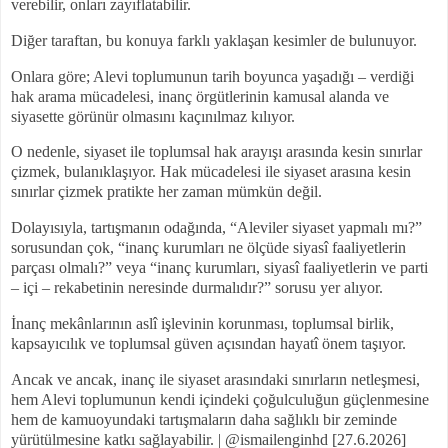
verebilir, onları zayıflatabilir.
Diğer taraftan, bu konuya farklı yaklaşan kesimler de bulunuyor.
Onlara göre; Alevi toplumunun tarih boyunca yaşadığı – verdiği
hak arama mücadelesi, inanç örgütlerinin kamusal alanda ve
siyasette görünür olmasını kaçınılmaz kılıyor.
O nedenle, siyaset ile toplumsal hak arayışı arasında kesin sınırlar
çizmek, bulanıklaşıyor. Hak mücadelesi ile siyaset arasına kesin
sınırlar çizmek pratikte her zaman mümkün değil.
Dolayısıyla, tartışmanın odağında, “Aleviler siyaset yapmalı mı?”
sorusundan çok, “inanç kurumları ne ölçüde siyasî faaliyetlerin
parçası olmalı?” veya “inanç kurumları, siyasî faaliyetlerin ve parti
– içi – rekabetinin neresinde durmalıdır?” sorusu yer alıyor.
İnanç mekânlarının aslî işlevinin korunması, toplumsal birlik,
kapsayıcılık ve toplumsal güven açısından hayatî önem taşıyor.
Ancak ve ancak, inanç ile siyaset arasındaki sınırların netleşmesi,
hem Alevi toplumunun kendi içindeki çoğulculuğun güçlenmesine
hem de kamuoyundaki tartışmaların daha sağlıklı bir zeminde
yürütülmesine katkı sağlayabilir. | @ismailenginhd [27.6.2026]