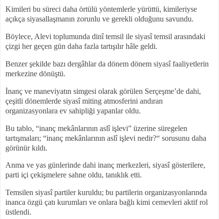
Kimileri bu süreci daha örtülü yöntemlerle yürüttü, kimileriyse
açıkça siyasallaşmanın zorunlu ve gerekli olduğunu savundu.
Böylece, Alevi toplumunda dinî temsil ile siyasî temsil arasındaki
çizgi her geçen gün daha fazla tartışılır hâle geldi.
Benzer şekilde bazı dergâhlar da dönem dönem siyasî faaliyetlerin
merkezine dönüştü.
İnanç ve maneviyatın simgesi olarak görülen Serçeşme’de dahi,
çeşitli dönemlerde siyasî miting atmosferini andıran
organizasyonlara ev sahipliği yapanlar oldu.
Bu tablo, “inanç mekânlarının aslî işlevi” üzerine süregelen
tartışmaları; “inanç mekânlarının aslî işlevi nedir?“ sorusunu daha
görünür kıldı.
Anma ve yas günlerinde dahi inanç merkezleri, siyasî gösterilere,
parti içi çekişmelere sahne oldu, tanıklık etti.
Temsilen siyasî partiler kuruldu; bu partilerin organizasyonlarında
inanca özgü çatı kurumları ve onlara bağlı kimi cemevleri aktif rol
üstlendi.