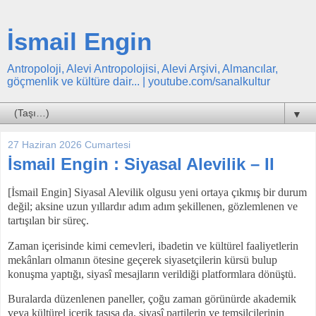
İsmail Engin
Antropoloji, Alevi Antropolojisi, Alevi Arşivi, Almancılar,
göçmenlik ve kültüre dair... | youtube.com/sanalkultur
▼
27 Haziran 2026 Cumartesi
İsmail Engin : Siyasal Alevilik – II
[İsmail Engin] Siyasal Alevilik olgusu yeni ortaya çıkmış bir durum
değil; aksine uzun yıllardır adım adım şekillenen, gözlemlenen ve
tartışılan bir süreç.
Zaman içerisinde kimi cemevleri, ibadetin ve kültürel faaliyetlerin
mekânları olmanın ötesine geçerek siyasetçilerin kürsü bulup
konuşma yaptığı, siyasî mesajların verildiği platformlara dönüştü.
Buralarda düzenlenen paneller, çoğu zaman görünürde akademik
veya kültürel içerik taşısa da, siyasî partilerin ve temsilcilerinin