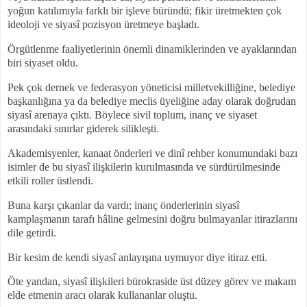
yoğun katılımıyla farklı bir işleve büründü; fikir üretmekten çok
ideoloji ve siyasî pozisyon üretmeye başladı.
Örgütlenme faaliyetlerinin önemli dinamiklerinden ve ayaklarından
biri siyaset oldu.
Pek çok dernek ve federasyon yöneticisi milletvekilliğine, belediye
başkanlığına ya da belediye meclis üyeliğine aday olarak doğrudan
siyasî arenaya çıktı. Böylece sivil toplum, inanç ve siyaset
arasındaki sınırlar giderek silikleşti.
Akademisyenler, kanaat önderleri ve dinî rehber konumundaki bazı
isimler de bu siyasî ilişkilerin kurulmasında ve sürdürülmesinde
etkili roller üstlendi.
Buna karşı çıkanlar da vardı; inanç önderlerinin siyasî
kamplaşmanın tarafı hâline gelmesini doğru bulmayanlar itirazlarını
dile getirdi.
Bir kesim de kendi siyasî anlayışına uymuyor diye itiraz etti.
Öte yandan, siyasî ilişkileri bürokraside üst düzey görev ve makam
elde etmenin aracı olarak kullananlar oluştu.